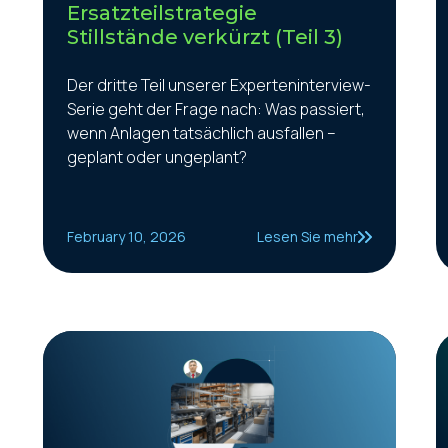
Ersatzteilstrategie
Stillstände verkürzt (Teil 3)
Der dritte Teil unserer Experteninterview-
Serie geht der Frage nach: Was passiert,
wenn Anlagen tatsächlich ausfallen –
geplant oder ungeplant?
February 10, 2026
Lesen Sie mehr