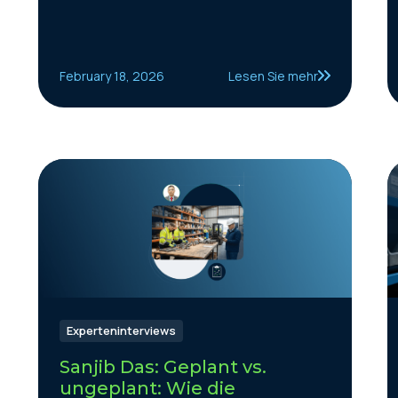
February 18, 2026
Lesen Sie mehr
Experteninterviews
Sanjib Das: Geplant vs.
ungeplant: Wie die