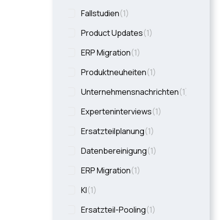
Fallstudien
(
1
)
Product Updates
(
1
)
ERP Migration
(
1
)
Produktneuheiten
(
1
)
Unternehmensnachrichten
(
1
)
Experteninterviews
(
1
)
Ersatzteilplanung
(
1
)
Datenbereinigung
(
1
)
ERP Migration
(
1
)
KI
(
1
)
Ersatzteil-Pooling
(
1
)