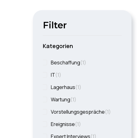
Filter
Kategorien
Beschaffung
(
1
)
IT
(
1
)
Lagerhaus
(
1
)
Wartung
(
1
)
Vorstellungsgespräche
(
1
)
Ereignisse
(
1
)
Expert Interviews
(
1
)