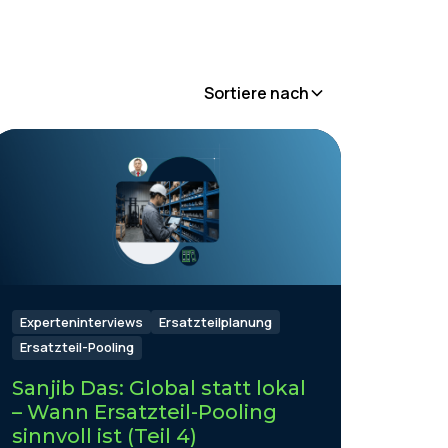
Sortiere nach
Experteninterviews
Ersatzteilplanung
Ersatzteil-Pooling
Sanjib Das: Global statt lokal
– Wann Ersatzteil-Pooling
sinnvoll ist (Teil 4)