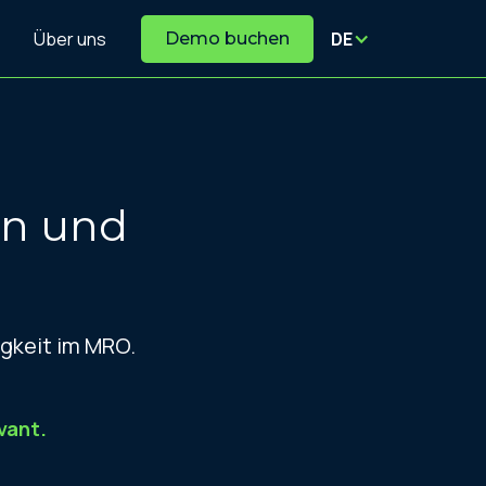
Über uns
DE
Demo buchen
n und
igkeit im MRO.
vant.