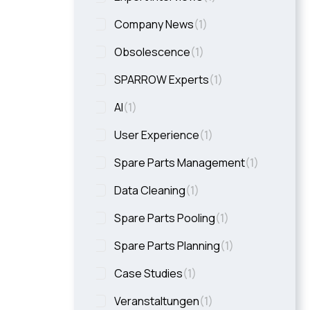
Company News
(
1
)
Obsolescence
(
1
)
SPARROW Experts
(
1
)
AI
(
1
)
User Experience
(
1
)
Spare Parts Management
(
1
)
Data Cleaning
(
1
)
Spare Parts Pooling
(
1
)
Spare Parts Planning
(
1
)
Case Studies
(
1
)
Veranstaltungen
(
1
)