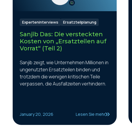
Experteninterviews
Ersatzteilplanung
Sanjib Das: Die versteckten
Kosten von „Ersatzteilen auf
Vorrat“ (Teil 2)
Sanjib zeigt, wie Unternehmen Millionen in
ungenutzten Ersatzteilen binden und
trotzdem die wenigen kritischen Teile
verpassen, die Ausfallzeiten verhindern.
January 20, 2026
Lesen Sie mehr