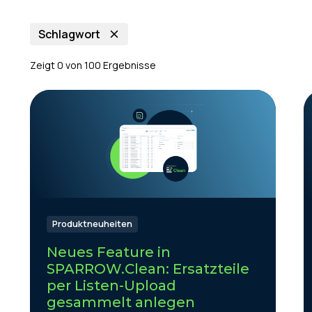
Schlagwort
Zeigt
0
von
100
Ergebnisse
Produktneuheiten
Neues Feature in
SPARROW.Clean: Ersatzteile
per Listen-Upload
gesammelt anlegen