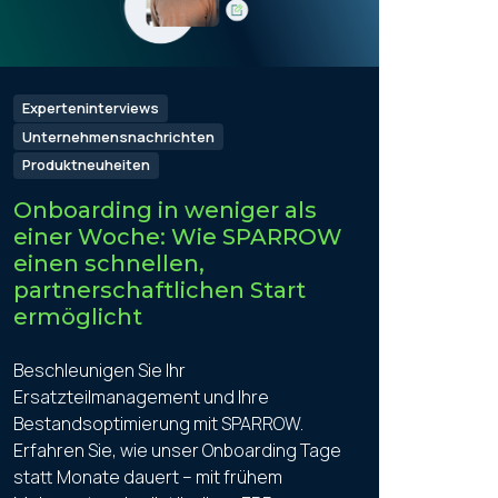
Experteninterviews
Unternehmensnachrichten
Produktneuheiten
Onboarding in weniger als
einer Woche: Wie SPARROW
einen schnellen,
partnerschaftlichen Start
ermöglicht
Beschleunigen Sie Ihr
Ersatzteilmanagement und Ihre
Bestandsoptimierung mit SPARROW.
Erfahren Sie, wie unser Onboarding Tage
statt Monate dauert – mit frühem