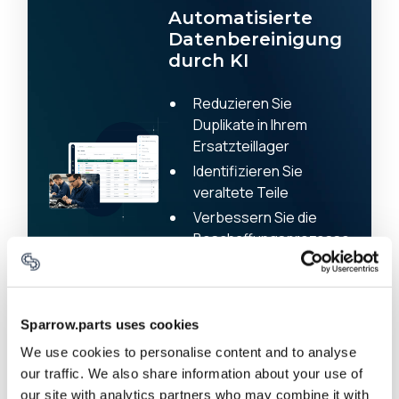
Automatisierte
Datenbereinigung
durch KI
Reduzieren Sie
Duplikate in Ihrem
Ersatzteillager
Identifizieren Sie
veraltete Teile
Verbessern Sie die
Beschaffungsprozesse
Reduzieren Sie die
Suchzeit für
Wartungsteams
Sparrow.parts uses cookies
Prüfen Sie, wie
We use cookies to personalise content and to analyse
SPARROW.Clean
our traffic. We also share information about your use of
funktioniert
our site with analytics partners who may combine it with