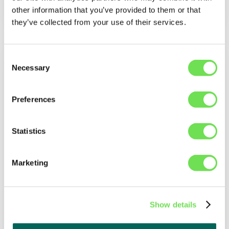
other information that you’ve provided to them or that
they’ve collected from your use of their services.
Consent
Necessary
Selection
Individuelle
Ersatzteilplanung
Preferences
und -optimierung
Senken Sie
Statistics
Überbestände mit
dynamischer Planung.
Marketing
Steigern Sie die
Verfügbarkeit durch
präzise
Show details
Nachfrageprognosen.
Behalten Sie Ihre