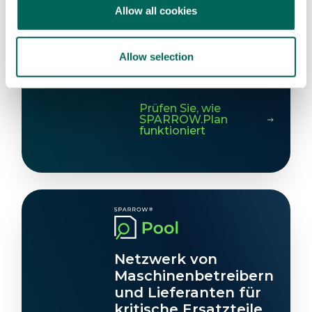
Lieferkette jederzeit
Allow all cookies
im Blick.
Alle Ersatzteil-KPIs –
Allow selection
transparent und
jederzeit abrufbar.
Prüfen Sie, wie
SPARROW.Plan
funktioniert
Netzwerk von
Maschinenbetreibern
und Lieferanten für
kritische Ersatzteile