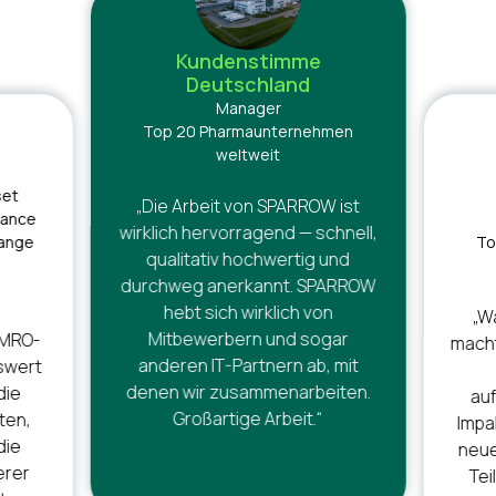
Kundenstimme
Deutschland
Manager
Top 20 Pharmaunternehmen
weltweit
set
„Die Arbeit von SPARROW ist
mance
wirklich hervorragend — schnell,
ange
To
qualitativ hochwertig und
durchweg anerkannt. SPARROW
hebt sich wirklich von
„W
Mitbewerbern und sogar
 MRO-
macht
anderen IT-Partnern ab, mit
swert
denen wir zusammenarbeiten.
die
au
Großartige Arbeit.“
ten,
Impak
die
neue
erer
Tei