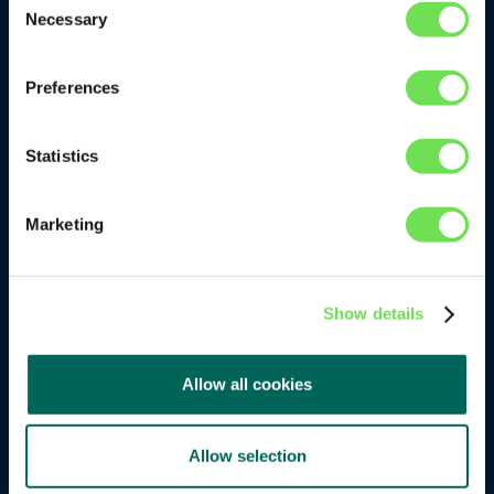
Necessary
Selection
SPARROW.Plan
Preferences
SPARROW.Pool
SPARROW.Stock
Statistics
Firma
Marketing
Ressourcen
Show details
Über uns
Kontakt
Allow all cookies
Imprint
Datenschutz
Allow selection