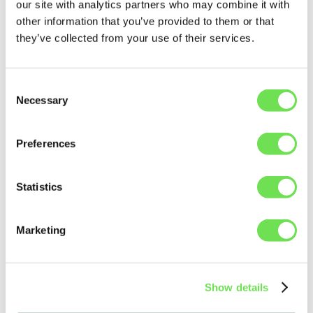
dabei ihre Glaubwürdigkeit als Partner zu verlieren.
our site with analytics partners who may combine it with
other information that you’ve provided to them or that
Der Wissensvorsprung des
they’ve collected from your use of their services.
Maschinenbauers
Trotz dieser Hürden haben Maschinenbauer einen
Consent
entscheidenden Vorteil: Sie sehen das gesamte Bild.
Necessary
Selection
Über Flughäfen, Logistikzentren oder
Bergbauanlagen hinweg erkennen sie Muster, die
Preferences
einem einzelnen Betreiber verborgen bleiben.
Wartungsdaten, Austauschzyklen und Ausfallraten
Statistics
über dutzende Anlagen hinweg liefern
Frühwarnsignale für aufkommende Risiken. Sannes
Team beginnt nun, genau dieses Potenzial
Marketing
systematisch zu heben:
„Wir fangen an, mehr Daten direkt
Show details
von den Standorten zu sammeln –