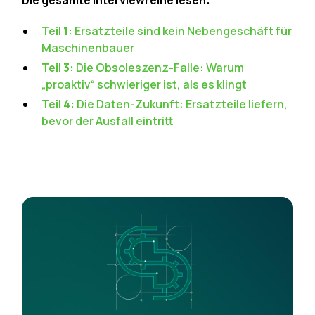
Die gesamte Interviewreihe lesen:
Teil 1:
Ersatzteile sind kein Nebengeschäft für
Maschinenbauer
Teil 3:
Die Obsoleszenz-Falle: Warum
„proaktiv“ schwieriger ist, als es klingt
Teil 4:
Die Daten-Zukunft: Ersatzteile liefern,
bevor der Ausfall eintritt