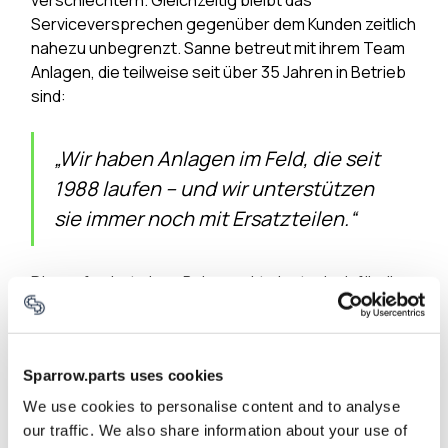
verschlechtern. Gleichzeitig bleibt das
Serviceversprechen gegenüber dem Kunden zeitlich
nahezu unbegrenzt. Sanne betreut mit ihrem Team
Anlagen, die teilweise seit über 35 Jahren in Betrieb
sind:
„Wir haben Anlagen im Feld, die seit
1988 laufen – und wir unterstützen
sie immer noch mit Ersatzteilen.“
Dies erfordert einen Balanceakt, der typisch für die
OEM-Perspektive ist. Während Betreiber ihre
Strategie innerhalb ihres eigenen operativen
Kontexts optimieren (Uptime, Wartungsstrategie,
Sparrow.parts uses cookies
Budget), müssen Maschinenbauer die Nachfrage
über verschiedene Kunden, Anlagengenerationen
We use cookies to personalise content and to analyse
und Lieferketten hinweg ausbalancieren – ohne
our traffic. We also share information about your use of