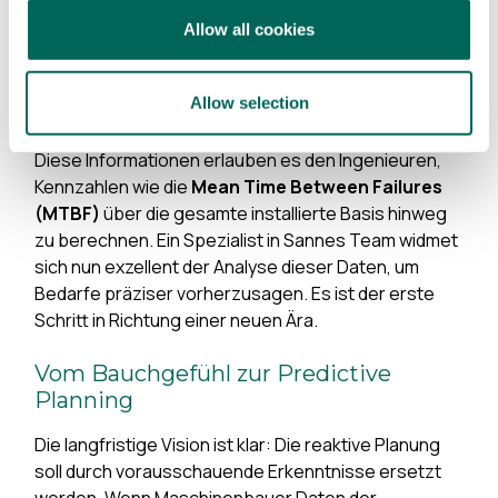
zum Beispiel, wenn Wartungsteams
Allow all cookies
dokumentieren, wann genau sie
welche Teile austauschen.“
Allow selection
Diese Informationen erlauben es den Ingenieuren,
Kennzahlen wie die
Mean Time Between Failures
(MTBF)
über die gesamte installierte Basis hinweg
zu berechnen. Ein Spezialist in Sannes Team widmet
sich nun exzellent der Analyse dieser Daten, um
Bedarfe präziser vorherzusagen. Es ist der erste
Schritt in Richtung einer neuen Ära.
Vom Bauchgefühl zur Predictive
Planning
Die langfristige Vision ist klar: Die reaktive Planung
soll durch vorausschauende Erkenntnisse ersetzt