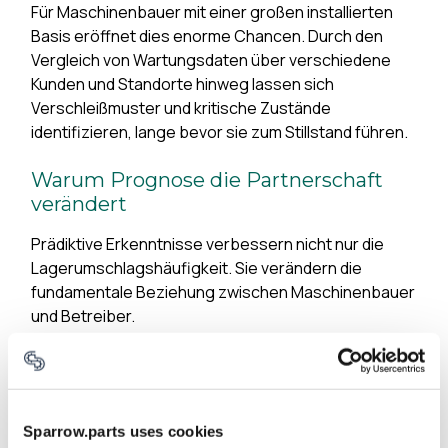
Für Maschinenbauer mit einer großen installierten
Basis eröffnet dies enorme Chancen. Durch den
Vergleich von Wartungsdaten über verschiedene
Kunden und Standorte hinweg lassen sich
Verschleißmuster und kritische Zustände
identifizieren, lange bevor sie zum Stillstand führen.
Warum Prognose die Partnerschaft
verändert
Prädiktive Erkenntnisse verbessern nicht nur die
Lagerumschlagshäufigkeit. Sie verändern die
fundamentale Beziehung zwischen Maschinenbauer
und Betreiber.
Bisher beginnt die Kette beim Betreiber: Ausfall →
Identifikation → Anfrage. In einem prädiktiven Modell
dreht sich der Informationsfluss. Der
Maschinenbauer erkennt Muster in der installierten
Sparrow.parts uses cookies