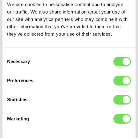
Basis, bevor der einzelne Betreiber betroffen ist.
We use cookies to personalise content and to analyse
Ersatzteile können vorproduziert oder strategisch
our traffic. We also share information about your use of
vorpositioniert werden.
our site with analytics partners who may combine it with
other information that you’ve provided to them or that
Für den Betreiber sinkt das Risiko ungeplanter
they’ve collected from your use of their services.
Stillstände dramatisch. Für den Maschinenbauer
festigt es die Rolle als langfristiger Partner für die
Anlagenverfügbarkeit statt nur als Teile-Lieferant.
Consent
Necessary
Selection
Die Herausforderung: Gemeinsame
Datentransparenz
Preferences
Trotz dieses Potenzials kann kein Unternehmen
prädiktives Management im Alleingang erreichen.
Die notwendigen Daten sind über das gesamte
Statistics
Ökosystem verteilt:
Marketing
Betreiber
besitzen die detaillierten Betriebs-
und Wartungshistorien.
Maschinenbauer
besitzen das Engineering-