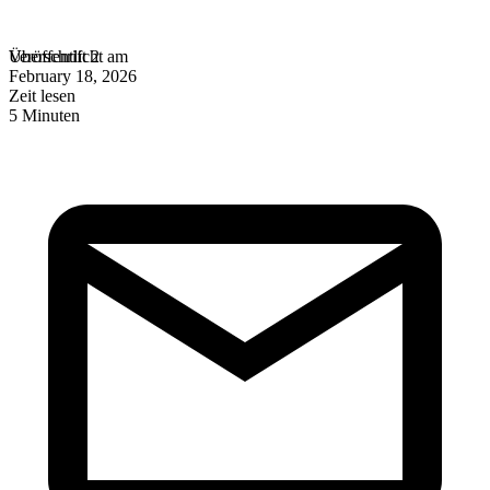
Überschrift 2
Veröffentlicht am
February 18, 2026
Zeit lesen
5
Minuten