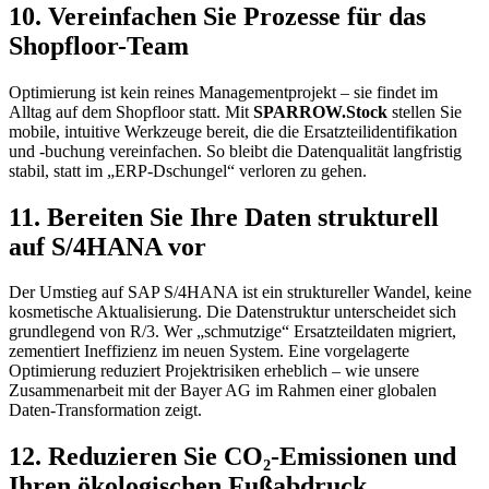
10. Vereinfachen Sie Prozesse für das
Shopfloor-Team
Optimierung ist kein reines Managementprojekt – sie findet im
Alltag auf dem Shopfloor statt. Mit
SPARROW.Stock
stellen Sie
mobile, intuitive Werkzeuge bereit, die die Ersatzteilidentifikation
und -buchung vereinfachen. So bleibt die Datenqualität langfristig
stabil, statt im „ERP-Dschungel“ verloren zu gehen.
11. Bereiten Sie Ihre Daten strukturell
auf S/4HANA vor
Der Umstieg auf SAP S/4HANA
ist ein struktureller Wandel, keine
kosmetische Aktualisierung. Die Datenstruktur unterscheidet sich
grundlegend von R/3. Wer „schmutzige“ Ersatzteildaten migriert,
zementiert Ineffizienz im neuen System. Eine vorgelagerte
Optimierung reduziert Projektrisiken erheblich – wie unsere
Zusammenarbeit mit der
Bayer AG
im Rahmen einer globalen
Daten-Transformation zeigt.
12. Reduzieren Sie CO₂-Emissionen und
Ihren ökologischen Fußabdruck