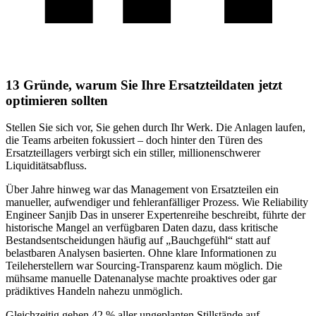
13 Gründe, warum Sie Ihre Ersatzteildaten jetzt
optimieren sollten
Stellen Sie sich vor, Sie gehen durch Ihr Werk. Die Anlagen laufen,
die Teams arbeiten fokussiert – doch hinter den Türen des
Ersatzteillagers verbirgt sich ein stiller, millionenschwerer
Liquiditätsabfluss.
Über Jahre hinweg war das Management von Ersatzteilen ein
manueller, aufwendiger und fehleranfälliger Prozess. Wie Reliability
Engineer Sanjib Das
in unserer Expertenreihe
beschreibt, führte der
historische Mangel an verfügbaren Daten dazu, dass kritische
Bestandsentscheidungen häufig auf „Bauchgefühl“ statt auf
belastbaren Analysen basierten. Ohne klare Informationen zu
Teileherstellern war Sourcing-Transparenz kaum möglich. Die
mühsame manuelle Datenanalyse machte proaktives oder gar
prädiktives Handeln nahezu unmöglich.
Gleichzeitig gehen 42 % aller ungeplanten Stillstände auf