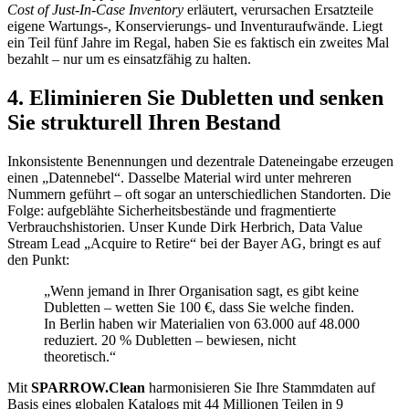
Cost of Just-In-Case Inventory
erläutert, verursachen Ersatzteile
eigene Wartungs-, Konservierungs- und Inventuraufwände. Liegt
ein Teil fünf Jahre im Regal, haben Sie es faktisch ein zweites Mal
bezahlt – nur um es einsatzfähig zu halten.
4. Eliminieren Sie Dubletten und senken
Sie strukturell Ihren Bestand
Inkonsistente Benennungen und dezentrale Dateneingabe erzeugen
einen „Datennebel“. Dasselbe Material wird unter mehreren
Nummern geführt – oft sogar an unterschiedlichen Standorten. Die
Folge: aufgeblähte Sicherheitsbestände und fragmentierte
Verbrauchshistorien.
Unser Kunde Dirk Herbrich
, Data Value
Stream Lead „Acquire to Retire“ bei der Bayer AG, bringt es auf
den Punkt:
„Wenn jemand in Ihrer Organisation sagt, es gibt keine
Dubletten – wetten Sie 100 €, dass Sie welche finden.
In Berlin haben wir Materialien von 63.000 auf 48.000
reduziert. 20 % Dubletten – bewiesen, nicht
theoretisch.“
Mit
SPARROW.Clean
harmonisieren Sie Ihre Stammdaten auf
Basis eines globalen
Katalogs mit 44 Millionen Teilen in 9