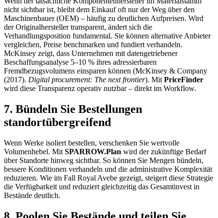
Wenn der tatsächliche Komponentenhersteller im Materialstamm
nicht sichtbar ist, bleibt dem Einkauf oft nur der Weg über den
Maschinenbauer (OEM) – häufig zu deutlichen Aufpreisen. Wird
der Originalhersteller transparent, ändert sich die
Verhandlungsposition fundamental. Sie können alternative Anbieter
vergleichen, Preise benchmarken und fundiert verhandeln.
McKinsey zeigt, dass Unternehmen mit datengetriebener
Beschaffungsanalyse 5–10 % ihres adressierbaren
Fremdbezugsvolumens einsparen können (McKinsey & Company
(2017).
Digital procurement: The next frontier
). Mit
PriceFinder
wird diese Transparenz operativ nutzbar – direkt im Workflow.
7. Bündeln Sie Bestellungen
standortübergreifend
Wenn Werke isoliert bestellen, verschenken Sie wertvolle
Volumenhebel. Mit
SPARROW.Plan
wird der zukünftige Bedarf
über Standorte hinweg sichtbar. So können Sie Mengen bündeln,
bessere Konditionen verhandeln und die administrative Komplexität
reduzieren. Wie im Fall
Royal Avebe
gezeigt, steigert diese Strategie
die Verfügbarkeit und reduziert gleichzeitig das Gesamtinvest in
Bestände deutlich.
8. Poolen Sie Bestände und teilen Sie